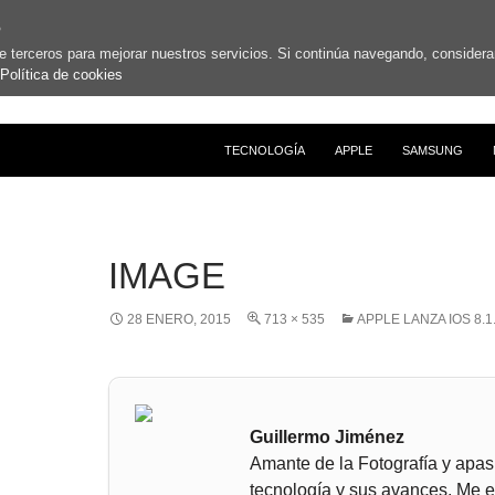
s
de terceros para mejorar nuestros servicios. Si continúa navegando, conside
Política de cookies
SALTAR AL CONTENIDO
TECNOLOGÍA
APPLE
SAMSUNG
IMAGE
28 ENERO, 2015
713 × 535
APPLE LANZA IOS 8.1
Guillermo Jiménez
Amante de la Fotografía y apas
tecnología y sus avances. Me 