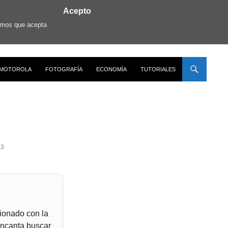
Acepto
ramos que acepta
MOTOROLA
FOTOGRAFÍA
ECONOMÍA
TUTORIALES
.3
ionado con la
encanta buscar