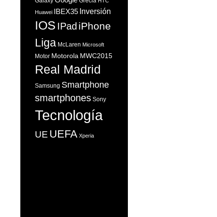
Galaxy
Grecia
HTC
Inversión
IBEX35
Huawei
IOS
iPhone
IPad
Liga
McLaren
Microsoft
Motorola
MWC2015
Motor
Real Madrid
Smartphone
Samsung
smartphones
Sony
Tecnología
UEFA
UE
Xperia