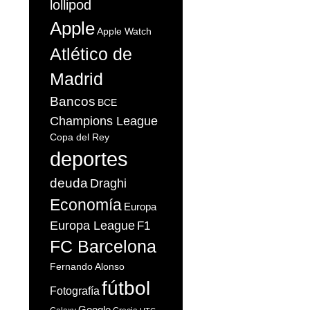
lollipod
Apple
Apple Watch
Atlético de
Madrid
Bancos
BCE
Champions League
Copa del Rey
deportes
deuda
Draghi
Economía
Europa
Europa League
F1
FC Barcelona
Fernando Alonso
fútbol
Fotografía
Google