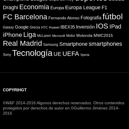
Economía
Draghi
Europa League
F1
Europa
fútbol
FC Barcelona
Fotografía
Fernando Alonso
IOS
IPad
Inversión
Google
IBEX35
Galaxy
Grecia
HTC
Huawei
Liga
iPhone
Motorola
MWC2015
McLaren
Motor
Microsoft
Real Madrid
smartphones
Smartphone
Samsung
Tecnología
UEFA
UE
Sony
Xperia
COPYRIHGT
©W&F 2014-2016 Algunos derechos reservados. Otros contenidos
protegidos por derechos de autor en ©Guillermo Jiménez 2014-
2016