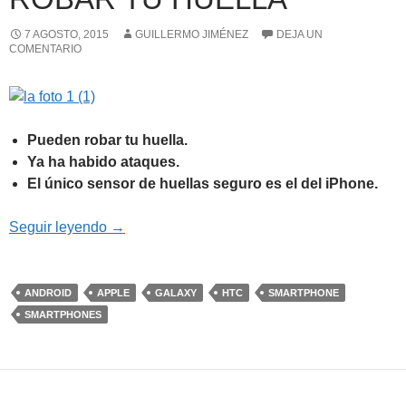
7 AGOSTO, 2015
GUILLERMO JIMÉNEZ
DEJA UN
COMENTARIO
Pueden robar tu huella.
Ya ha habido ataques.
El único sensor de huellas seguro es el del iPhone.
Los hackers pueden robar tu huella
Seguir leyendo
→
ANDROID
APPLE
GALAXY
HTC
SMARTPHONE
SMARTPHONES