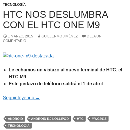
TECNOLOGÍA
HTC NOS DESLUMBRA
CON EL HTC ONE M9
1 MARZO, 2015
GUILLERMO JIMÉNEZ
DEJA UN
COMENTARIO
Le echamos un vistazo al nuevo terminal de HTC, el
HTC M9.
Este pedazo de teléfono saldrá el 1 de abril.
HTC nos deslumbra con el HTC one M9
Seguir leyendo
→
ANDROID
ANDROID 5.0 LOLLIPOD
HTC
MWC2015
TECNOLOGÍA