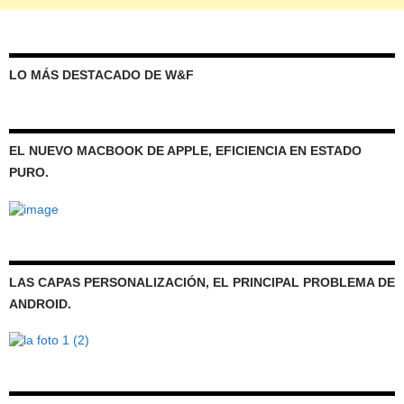
LO MÁS DESTACADO DE W&F
EL NUEVO MACBOOK DE APPLE, EFICIENCIA EN ESTADO
PURO.
LAS CAPAS PERSONALIZACIÓN, EL PRINCIPAL PROBLEMA DE
ANDROID.