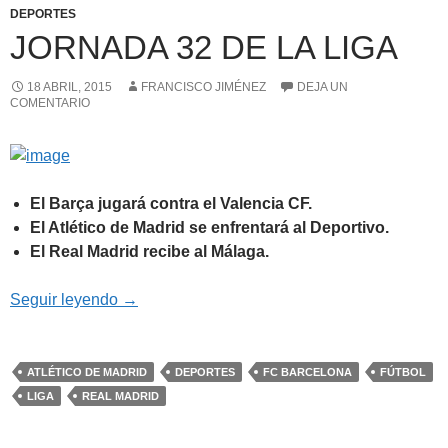
DEPORTES
JORNADA 32 DE LA LIGA
18 ABRIL, 2015
FRANCISCO JIMÉNEZ
DEJA UN
COMENTARIO
El Barça jugará contra el Valencia CF.
El Atlético de Madrid se enfrentará al Deportivo.
El Real Madrid recibe al Málaga.
Jornada 32 de la Liga
Seguir leyendo
→
ATLÉTICO DE MADRID
DEPORTES
FC BARCELONA
FÚTBOL
LIGA
REAL MADRID