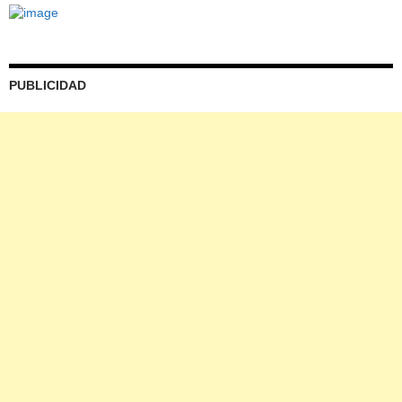
PUBLICIDAD