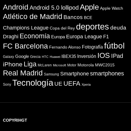
Apple
Android
Android 5.0 lollipod
Apple Watch
Atlético de Madrid
Bancos
BCE
deportes
Champions League
deuda
Copa del Rey
Economía
Draghi
Europa League
F1
Europa
fútbol
FC Barcelona
Fotografía
Fernando Alonso
IOS
IPad
Inversión
Google
IBEX35
Galaxy
Grecia
HTC
Huawei
Liga
iPhone
Motorola
MWC2015
McLaren
Motor
Microsoft
Real Madrid
smartphones
Smartphone
Samsung
Tecnología
UEFA
UE
Sony
Xperia
COPYRIHGT