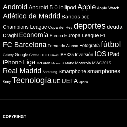
Apple
Android
Android 5.0 lollipod
Apple Watch
Atlético de Madrid
Bancos
BCE
deportes
Champions League
deuda
Copa del Rey
Economía
Draghi
Europa League
F1
Europa
fútbol
FC Barcelona
Fotografía
Fernando Alonso
IOS
IPad
Inversión
Google
IBEX35
Galaxy
Grecia
HTC
Huawei
Liga
iPhone
Motorola
MWC2015
McLaren
Motor
Microsoft
Real Madrid
smartphones
Smartphone
Samsung
Tecnología
UEFA
UE
Sony
Xperia
COPYRIHGT