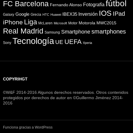
fútbol
FC Barcelona
Fotografía
Fernando Alonso
IOS
IPad
Inversión
Google
IBEX35
Galaxy
Grecia
HTC
Huawei
Liga
iPhone
Motorola
MWC2015
McLaren
Motor
Microsoft
Real Madrid
smartphones
Smartphone
Samsung
Tecnología
UEFA
UE
Sony
Xperia
COPYRIHGT
©W&F 2014-2016 Algunos derechos reservados. Otros contenidos
protegidos por derechos de autor en ©Guillermo Jiménez 2014-
2016
Funciona gracias a WordPress