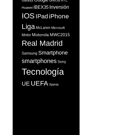
Galaxy
Grecia
HTC
Inversión
IBEX35
Huawei
IOS
iPhone
IPad
Liga
McLaren
Microsoft
Motorola
MWC2015
Motor
Real Madrid
Smartphone
Samsung
smartphones
Sony
Tecnología
UEFA
UE
Xperia