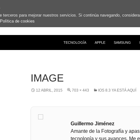
s
de terceros para mejorar nuestros servicios. Si continúa navegando, conside
Política de cookies
SALTAR AL CONTENIDO
TECNOLOGÍA
APPLE
SAMSUNG
IMAGE
12 ABRIL, 2015
703 × 443
IOS 8.3 YA ESTÁ AQUÍ
Guillermo Jiménez
Amante de la Fotografía y apas
tecnología y sus avances. Me 