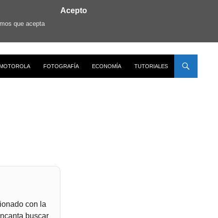
Acepto
ramos que acepta
MOTOROLA
FOTOGRAFÍA
ECONOMÍA
TUTORIALES
ionado con la
encanta buscar