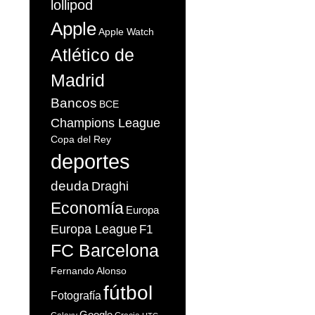
lollipod
Apple
Apple Watch
Atlético de
Madrid
Bancos
BCE
Champions League
Copa del Rey
deportes
deuda
Draghi
Economía
Europa
Europa League
F1
FC Barcelona
Fernando Alonso
fútbol
Fotografía
Google