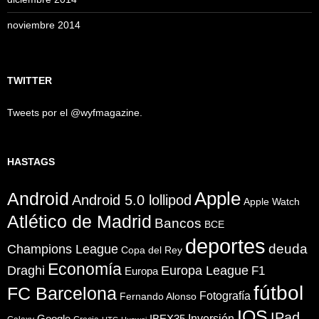
noviembre 2014
TWITTER
Tweets por el @wyfmagazine.
HASTAGS
Apple
Android
Android 5.0 lollipod
Apple Watch
Atlético de Madrid
Bancos
BCE
deportes
Champions League
deuda
Copa del Rey
Economía
Draghi
Europa League
F1
Europa
fútbol
FC Barcelona
Fotografía
Fernando Alonso
IOS
IPad
Inversión
Google
IBEX35