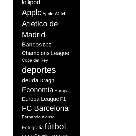
lollipod
Apple
Apple Watch
Atlético de
Madrid
Bancos
BCE
Champions League
Copa del Rey
deportes
deuda
Draghi
Economía
Europa
Europa League
F1
FC Barcelona
Fernando Alonso
fútbol
Fotografía
Google