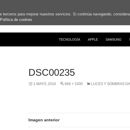
s
de terceros para mejorar nuestros servicios. Si continúa navegando, conside
Política de cookies
SALTAR AL CONTENIDO
TECNOLOGÍA
APPLE
SAMSUNG
DSC00235
1 MAYO, 2016
666 × 1000
LUCES Y SOMBRAS GA
Imagen anterior