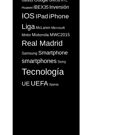
Galaxy
Grecia
HTC
Inversión
IBEX35
Huawei
IOS
iPhone
IPad
Liga
McLaren
Microsoft
Motorola
MWC2015
Motor
Real Madrid
Smartphone
Samsung
smartphones
Sony
Tecnología
UEFA
UE
Xperia