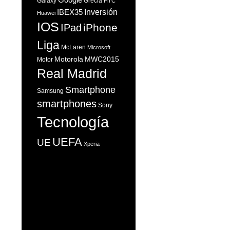
Galaxy
Grecia
HTC
Inversión
IBEX35
Huawei
IOS
iPhone
IPad
Liga
McLaren
Microsoft
Motorola
MWC2015
Motor
Real Madrid
Smartphone
Samsung
smartphones
Sony
Tecnología
UEFA
UE
Xperia