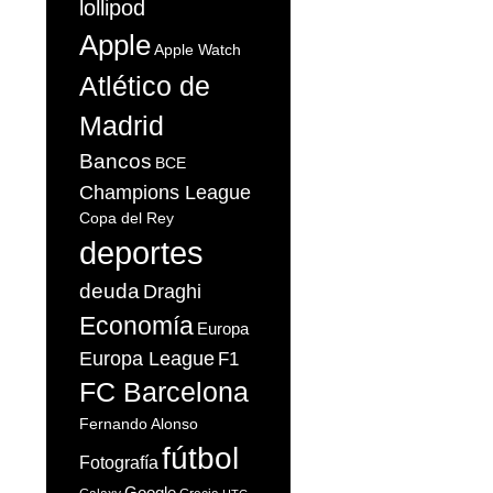
lollipod
Apple
Apple Watch
Atlético de
Madrid
Bancos
BCE
Champions League
Copa del Rey
deportes
deuda
Draghi
Economía
Europa
Europa League
F1
FC Barcelona
Fernando Alonso
fútbol
Fotografía
Google