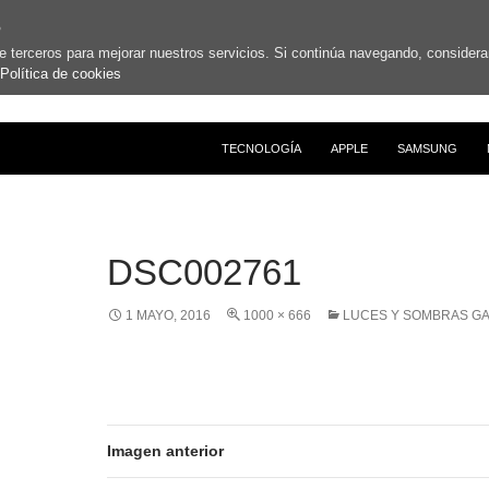
s
de terceros para mejorar nuestros servicios. Si continúa navegando, conside
Política de cookies
SALTAR AL CONTENIDO
TECNOLOGÍA
APPLE
SAMSUNG
DSC002761
1 MAYO, 2016
1000 × 666
LUCES Y SOMBRAS GA
Imagen anterior