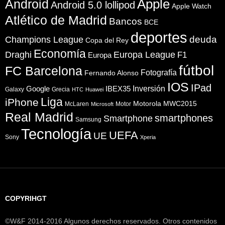
Apple
Android
Android 5.0 lollipod
Apple Watch
Atlético de Madrid
Bancos
BCE
deportes
Champions League
deuda
Copa del Rey
Economía
Draghi
Europa League
F1
Europa
fútbol
FC Barcelona
Fotografía
Fernando Alonso
IOS
IPad
Inversión
Google
IBEX35
Galaxy
Grecia
HTC
Huawei
Liga
iPhone
Motorola
MWC2015
McLaren
Motor
Microsoft
Real Madrid
smartphones
Smartphone
Samsung
Tecnología
UEFA
UE
Sony
Xperia
COPYRIHGT
©W&F 2014-2016 Algunos derechos reservados. Otros contenidos