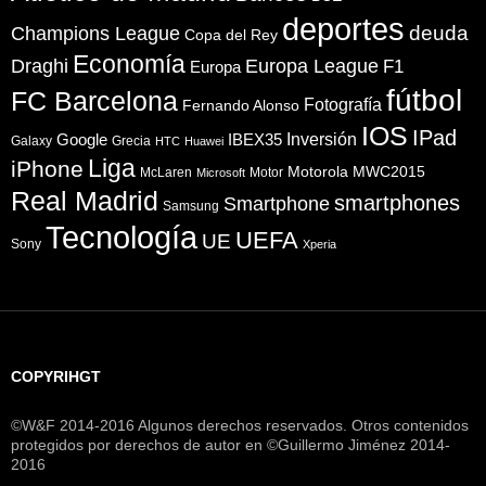
deportes
Champions League
deuda
Copa del Rey
Economía
Draghi
Europa League
F1
Europa
fútbol
FC Barcelona
Fotografía
Fernando Alonso
IOS
IPad
Inversión
Google
IBEX35
Galaxy
Grecia
HTC
Huawei
Liga
iPhone
Motorola
MWC2015
McLaren
Motor
Microsoft
Real Madrid
smartphones
Smartphone
Samsung
Tecnología
UEFA
UE
Sony
Xperia
COPYRIHGT
©W&F 2014-2016 Algunos derechos reservados. Otros contenidos
protegidos por derechos de autor en ©Guillermo Jiménez 2014-
2016