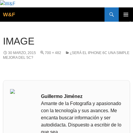
Buscar
W&F
SALTAR
MENÚ
AL
PRINCI
CONTENIDO
IMAGE
30 MARZO, 2015
700 × 482
¿SERÁ EL IPHONE 6C UNA SIMPLE
MEJORA DEL 5C?
Guillermo Jiménez
Amante de la Fotografía y apasionado
con la tecnología y sus avances. Me
encanta buscar información y ser
autodidacta. Dispuesto a escribir de lo
que sea.