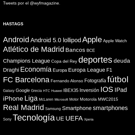
Tweets por el @wyfmagazine.
HASTAGS
Apple
Android
Android 5.0 lollipod
Apple Watch
Atlético de Madrid
Bancos
BCE
deportes
Champions League
deuda
Copa del Rey
Economía
Draghi
Europa League
F1
Europa
fútbol
FC Barcelona
Fotografía
Fernando Alonso
IOS
IPad
Inversión
Google
IBEX35
Galaxy
Grecia
HTC
Huawei
Liga
iPhone
Motorola
MWC2015
McLaren
Motor
Microsoft
Real Madrid
smartphones
Smartphone
Samsung
Tecnología
UEFA
UE
Sony
Xperia