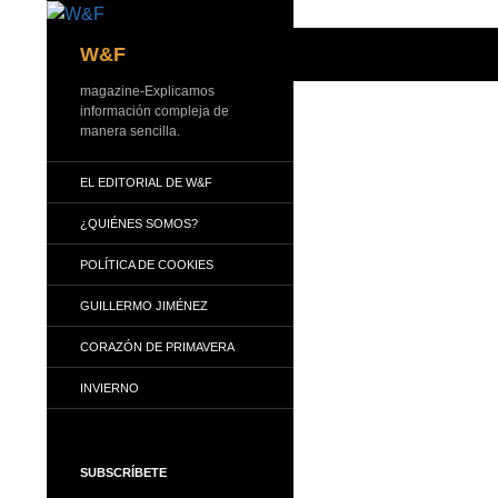
Buscar
W&F
magazine-Explicamos
información compleja de
manera sencilla.
EL EDITORIAL DE W&F
¿QUIÉNES SOMOS?
POLÍTICA DE COOKIES
GUILLERMO JIMÉNEZ
CORAZÓN DE PRIMAVERA
INVIERNO
SUBSCRÍBETE