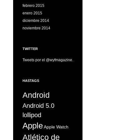
febrero 2015
enero 2015
diciembre 2014
noviembre 2014
TWITTER
Tweets por el @wyfmagazine.
HASTAGS
Android
Android 5.0
lollipod
Apple
Apple Watch
Atlético de