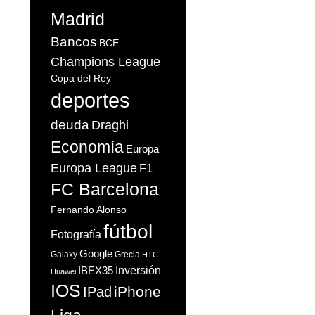
Madrid
Bancos
BCE
Champions League
Copa del Rey
deportes
deuda
Draghi
Economía
Europa
Europa League
F1
FC Barcelona
Fernando Alonso
fútbol
Fotografía
Google
Galaxy
Grecia
HTC
Inversión
IBEX35
Huawei
IOS
iPhone
IPad