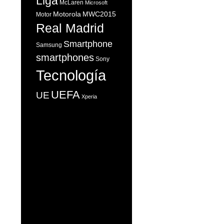
Liga
McLaren
Microsoft
Motorola
MWC2015
Motor
Real Madrid
Smartphone
Samsung
smartphones
Sony
Tecnología
UEFA
UE
Xperia