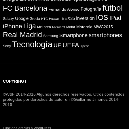
fútbol
FC Barcelona
Fotografía
Fernando Alonso
IOS
IPad
Inversión
Google
IBEX35
Galaxy
Grecia
HTC
Huawei
Liga
iPhone
Motorola
MWC2015
McLaren
Motor
Microsoft
Real Madrid
smartphones
Smartphone
Samsung
Tecnología
UEFA
UE
Sony
Xperia
COPYRIHGT
©W&F 2014-2016 Algunos derechos reservados. Otros contenidos
protegidos por derechos de autor en ©Guillermo Jiménez 2014-
2016
Funciona gracias a WordPress