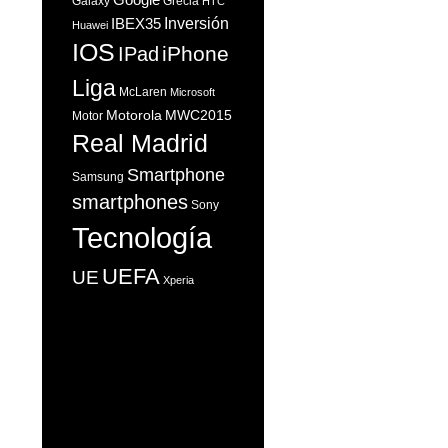
Galaxy
Grecia
HTC
Inversión
IBEX35
Huawei
IOS
iPhone
IPad
Liga
McLaren
Microsoft
Motorola
MWC2015
Motor
Real Madrid
Smartphone
Samsung
smartphones
Sony
Tecnología
UEFA
UE
Xperia