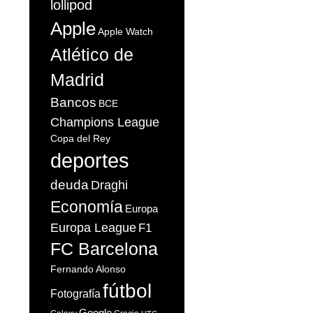
lollipod
Apple
Apple Watch
Atlético de
Madrid
Bancos
BCE
Champions League
Copa del Rey
deportes
deuda
Draghi
Economía
Europa
Europa League
F1
FC Barcelona
Fernando Alonso
fútbol
Fotografía
Google