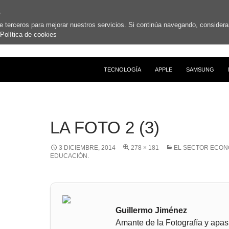
s
de terceros para mejorar nuestros servicios. Si continúa navegando, conside
Política de cookies
SALTAR AL CONTENIDO
TECNOLOGÍA
APPLE
SAMSUNG
LA FOTO 2 (3)
3 DICIEMBRE, 2014
278 × 181
EL SECTOR ECON
EDUCACIÓN.
Guillermo Jiménez
Amante de la Fotografía y apas