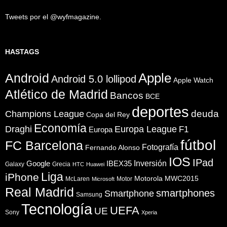
Tweets por el @wyfmagazine.
HASTAGS
Apple
Android
Android 5.0 lollipod
Apple Watch
Atlético de Madrid
Bancos
BCE
deportes
Champions League
deuda
Copa del Rey
Economía
Draghi
Europa League
F1
Europa
fútbol
FC Barcelona
Fotografía
Fernando Alonso
IOS
IPad
Inversión
Google
IBEX35
Galaxy
Grecia
HTC
Huawei
Liga
iPhone
Motorola
MWC2015
McLaren
Motor
Microsoft
Real Madrid
smartphones
Smartphone
Samsung
Tecnología
UEFA
UE
Sony
Xperia