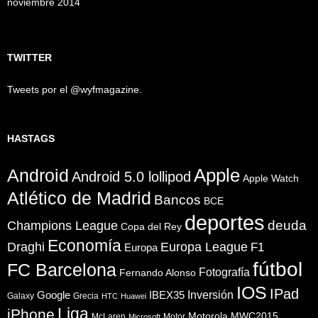
noviembre 2014
TWITTER
Tweets por el @wyfmagazine.
HASTAGS
Apple
Android
Android 5.0 lollipod
Apple Watch
Atlético de Madrid
Bancos
BCE
deportes
Champions League
deuda
Copa del Rey
Economía
Draghi
Europa League
F1
Europa
fútbol
FC Barcelona
Fotografía
Fernando Alonso
IOS
IPad
Inversión
Google
IBEX35
Galaxy
Grecia
HTC
Huawei
Liga
iPhone
Motorola
MWC2015
McLaren
Motor
Microsoft