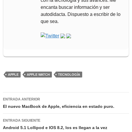
con la tecnología y sus avances. Me
encanta buscar información y ser
autodidacta. Dispuesto a escribir de lo
que sea.
APPLE
APPLE WATCH
TECNOLOGÍA
Navegación
ENTRADA ANTERIOR
de
El nuevo MacBook de Apple, eficiencia en estado puro.
entradas
ENTRADA SIGUIENTE
Android 5.1 Lollipod e IOS 8.2, los es llegan a la vez