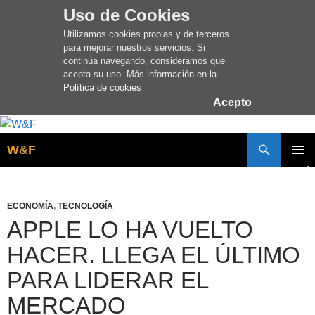
Uso de Cookies
Utilizamos cookies propias y de terceros
para mejorar nuestros servicios. Si
continúa navegando, consideramos que
acepta su uso. Más información en la
Política de cookies
Acepto
Buscar
W&F
SALTAR
MENÚ
AL
PRINCI
CONTENIDO
ECONOMÍA
,
TECNOLOGÍA
APPLE LO HA VUELTO
HACER. LLEGA EL ÚLTIMO
PARA LIDERAR EL
MERCADO