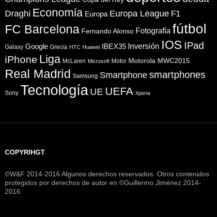
Economía
Draghi
Europa League
F1
Europa
fútbol
FC Barcelona
Fotografía
Fernando Alonso
IOS
IPad
Inversión
Google
IBEX35
Galaxy
Grecia
HTC
Huawei
Liga
iPhone
Motorola
MWC2015
McLaren
Motor
Microsoft
Real Madrid
smartphones
Smartphone
Samsung
Tecnología
UEFA
UE
Sony
Xperia
COPYRIHGT
©W&F 2014-2016 Algunos derechos reservados. Otros contenidos
protegidos por derechos de autor en ©Guillermo Jiménez 2014-
2016