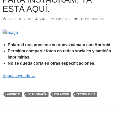
ESTÁ AQUÍ.
17 ENERO, 2015
GUILLERMO JIMÉNEZ
2 COMENTARIOS
Polaroid nos presenta su nueva cámara con Android.
Permitirá compartir fotos en redes sociales y también
imprimirlas.
No se queda corta en otras especificaciones
.
Socialmatic, la cámara para Instagram, ya está
Seguir leyendo
→
ANDROID
FOTOGRAFÍA
POLAROID
TECNOLOGÍA