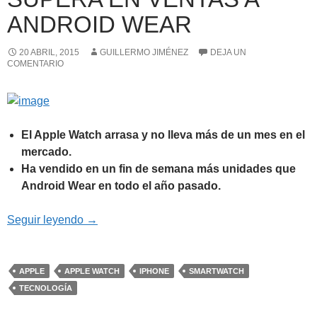
ANDROID WEAR
20 ABRIL, 2015
GUILLERMO JIMÉNEZ
DEJA UN
COMENTARIO
El Apple Watch arrasa y no lleva más de un mes en el
mercado.
Ha vendido en un fin de semana más unidades que
Android Wear en todo el año pasado.
El Apple Watch ya supera en ventas a Androi
Seguir leyendo
→
APPLE
APPLE WATCH
IPHONE
SMARTWATCH
TECNOLOGÍA