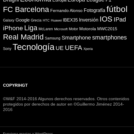
fútbol
FC Barcelona
Fotografía
Fernando Alonso
IOS
IPad
Inversión
Google
IBEX35
Galaxy
Grecia
HTC
Huawei
Liga
iPhone
Motorola
MWC2015
McLaren
Motor
Microsoft
Real Madrid
smartphones
Smartphone
Samsung
Tecnología
UEFA
UE
Sony
Xperia
COPYRIHGT
©W&F 2014-2016 Algunos derechos reservados. Otros contenidos
protegidos por derechos de autor en ©Guillermo Jiménez 2014-
2016