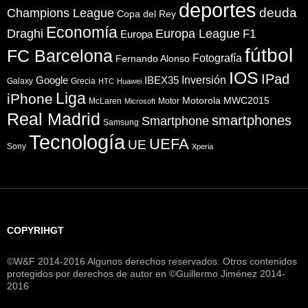
deportes
Champions League
deuda
Copa del Rey
Economía
Draghi
Europa League
F1
Europa
fútbol
FC Barcelona
Fotografía
Fernando Alonso
IOS
IPad
Inversión
Google
IBEX35
Galaxy
Grecia
HTC
Huawei
Liga
iPhone
Motorola
MWC2015
McLaren
Motor
Microsoft
Real Madrid
smartphones
Smartphone
Samsung
Tecnología
UEFA
UE
Sony
Xperia
COPYRIHGT
©W&F 2014-2016 Algunos derechos reservados. Otros contenidos
protegidos por derechos de autor en ©Guillermo Jiménez 2014-
2016