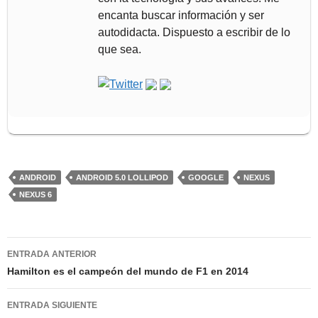
encanta buscar información y ser
autodidacta. Dispuesto a escribir de lo
que sea.
ANDROID
ANDROID 5.0 LOLLIPOD
GOOGLE
NEXUS
NEXUS 6
Navegación
ENTRADA ANTERIOR
de
Hamilton es el campeón del mundo de F1 en 2014
entradas
ENTRADA SIGUIENTE