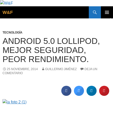
Buscar
W&F
SALTAR
MENÚ
AL
PRINCI
CONTENIDO
TECNOLOGÍA
ANDROID 5.0 LOLLIPOD,
MEJOR SEGURIDAD,
PEOR RENDIMIENTO.
25 NOVIEMBRE, 2014
GUILLERMO JIMÉNEZ
DEJA UN
COMENTARIO