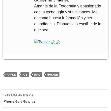
Guillermo Jiménez
Amante de la Fotografía y apasionado
con la tecnología y sus avances. Me
encanta buscar información y ser
autodidacta. Dispuesto a escribir de lo
que sea.
APPLE
IOS
IPAD
IPHONE
Navegación
ENTRADA ANTERIOR
de
iPhone 6s y 6s plus
entradas