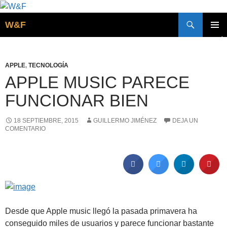
Buscar
W&F
SALTAR
MENÚ
AL
PRINCI
CONTENIDO
APPLE
,
TECNOLOGÍA
APPLE MUSIC PARECE
FUNCIONAR BIEN
18 SEPTIEMBRE, 2015
GUILLERMO JIMÉNEZ
DEJA UN
COMENTARIO
Desde que Apple music llegó la pasada primavera ha
conseguido miles de usuarios y parece funcionar bastante