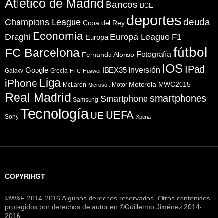
Atlético de Madrid
Bancos
BCE
deportes
Champions League
deuda
Copa del Rey
Economía
Draghi
Europa League
F1
Europa
fútbol
FC Barcelona
Fotografía
Fernando Alonso
IOS
IPad
Inversión
Google
IBEX35
Galaxy
Grecia
HTC
Huawei
Liga
iPhone
Motorola
MWC2015
McLaren
Motor
Microsoft
Real Madrid
smartphones
Smartphone
Samsung
Tecnología
UEFA
UE
Sony
Xperia
COPYRIHGT
©W&F 2014-2016 Algunos derechos reservados. Otros contenidos
protegidos por derechos de autor en ©Guillermo Jiménez 2014-
2016