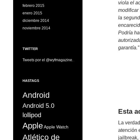
viola el 
febrero 2015
modificar 
enero 2015
la segund
diciembre 2014
encarecid
noviembre 2014
Podría ha
autorizada
garantía.”
TWITTER
Tweets por el @wyfmagazine.
HASTAGS
Android
Android 5.0
Esta a
lollipod
La verdad
Apple
Apple Watch
atención 
Atlético de
jailbreak