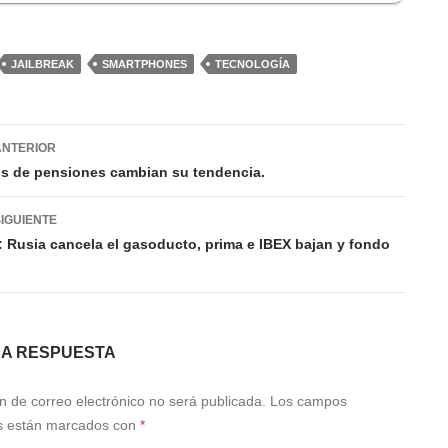
JAILBREAK
SMARTPHONES
TECNOLOGÍA
gación
ANTERIOR
s de pensiones cambian su tendencia.
das
IGUIENTE
 Rusia cancela el gasoducto, prima e IBEX bajan y fondo
NA RESPUESTA
n de correo electrónico no será publicada.
Los campos
os están marcados con
*