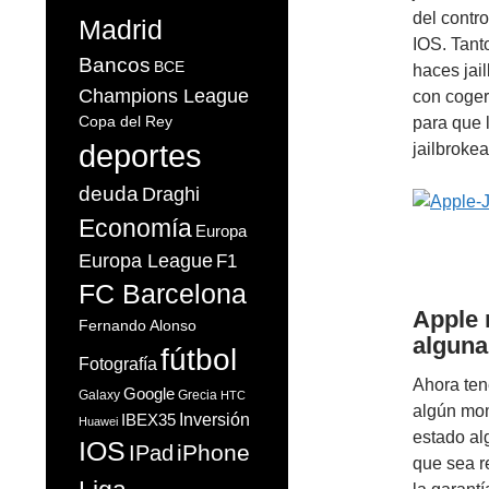
del contr
Madrid
IOS. Tanto
Bancos
BCE
haces jail
Champions League
con coger 
Copa del Rey
para que 
deportes
jailbroke
deuda
Draghi
Economía
Europa
Europa League
F1
FC Barcelona
Apple 
Fernando Alonso
alguna
fútbol
Fotografía
Ahora ten
Google
Galaxy
Grecia
HTC
algún mom
Inversión
IBEX35
Huawei
estado al
IOS
iPhone
IPad
que sea r