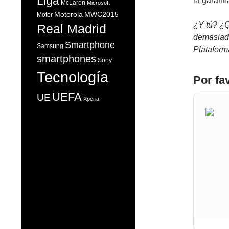
Liga
la garant
McLaren
Microsoft
Motorola
MWC2015
Motor
¿Y tú? ¿Q
Real Madrid
demasiado
Smartphone
Samsung
Platafor
smartphones
Sony
Tecnología
Por fa
UEFA
UE
Xperia