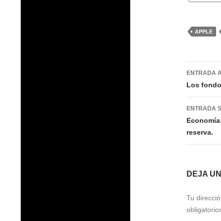
APPLE
Nave
ENTRADA 
de
Los fondo
entra
ENTRADA S
Economía:
reserva.
DEJA U
Tu direcció
obligatori