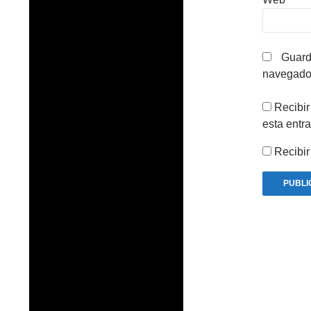
Guard
navegador
Recibir
esta entr
Recibir