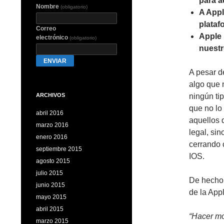
para a
Nombre
(obligatorio)
A Appl
plataf
Correo
Apple 
electrónico
(obligatorio)
nuestr
ENVIAR
A pesar d
algo que 
ningún ti
ARCHIVOS
que no lo
abril 2016
aquellos 
marzo 2016
legal, si
enero 2016
cerrando 
septiembre 2015
IOS.
agosto 2015
julio 2015
De hecho 
junio 2015
de la Appl
mayo 2015
abril 2015
“Hacer mo
marzo 2015