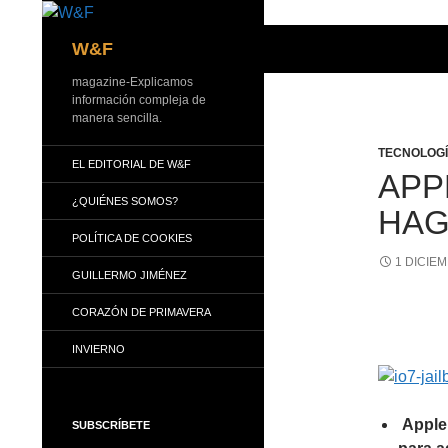
Buscar
W&F
magazine-Explicamos
información compleja de
manera sencilla.
TECNOLOG
EL EDITORIAL DE W&F
APP
¿QUIÉNES SOMOS?
HAG
POLÍTICA DE COOKIES
1 DICIEM
GUILLERMO JIMÉNEZ
CORAZÓN DE PRIMAVERA
INVIERNO
Apple 
SUBSCRÍBETE