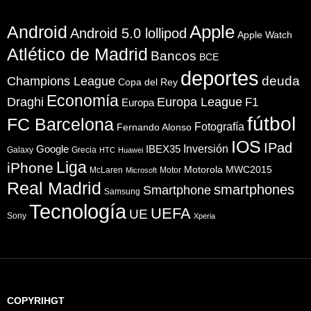
Apple
Android
Android 5.0 lollipod
Apple Watch
Atlético de Madrid
Bancos
BCE
deportes
Champions League
deuda
Copa del Rey
Economía
Draghi
Europa League
F1
Europa
fútbol
FC Barcelona
Fotografía
Fernando Alonso
IOS
IPad
Inversión
Google
IBEX35
Galaxy
Grecia
HTC
Huawei
Liga
iPhone
Motorola
MWC2015
McLaren
Motor
Microsoft
Real Madrid
smartphones
Smartphone
Samsung
Tecnología
UEFA
UE
Sony
Xperia
COPYRIHGT