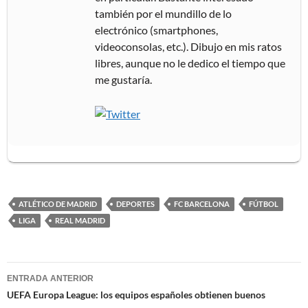
también por el mundillo de lo
electrónico (smartphones,
videoconsolas, etc.). Dibujo en mis ratos
libres, aunque no le dedico el tiempo que
me gustaría.
ATLÉTICO DE MADRID
DEPORTES
FC BARCELONA
FÚTBOL
LIGA
REAL MADRID
Navegación
ENTRADA ANTERIOR
de
UEFA Europa League: los equipos españoles obtienen buenos