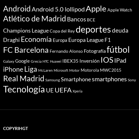
Apple
Android
Android 5.0 lollipod
Apple Watch
Atlético de Madrid
Bancos
BCE
deportes
deuda
Champions League
Copa del Rey
Economía
Draghi
Europa League
F1
Europa
fútbol
FC Barcelona
Fotografía
Fernando Alonso
IOS
IPad
Inversión
Google
IBEX35
Galaxy
Grecia
HTC
Huawei
Liga
iPhone
Motorola
MWC2015
McLaren
Motor
Microsoft
Real Madrid
smartphones
Smartphone
Samsung
Sony
Tecnología
UEFA
UE
Xperia
COPYRIHGT