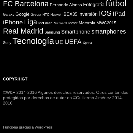
fútbol
FC Barcelona
Fotografía
Fernando Alonso
IOS
IPad
Inversión
Google
IBEX35
Galaxy
Grecia
HTC
Huawei
Liga
iPhone
Motorola
MWC2015
McLaren
Motor
Microsoft
Real Madrid
smartphones
Smartphone
Samsung
Tecnología
UEFA
UE
Sony
Xperia
COPYRIHGT
©W&F 2014-2016 Algunos derechos reservados. Otros contenidos
protegidos por derechos de autor en ©Guillermo Jiménez 2014-
2016
Funciona gracias a WordPress