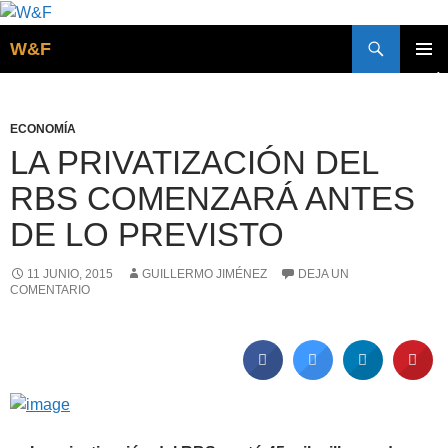
Buscar
W&F
SALTAR
MENÚ
AL
PRINCI
CONTENIDO
ECONOMÍA
LA PRIVATIZACIÓN DEL
RBS COMENZARÁ ANTES
DE LO PREVISTO
11 JUNIO, 2015
GUILLERMO JIMÉNEZ
DEJA UN
COMENTARIO