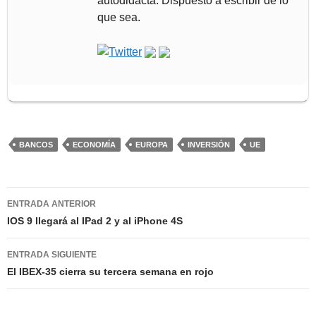
autodidacta. Dispuesto a escribir de lo
que sea.
BANCOS
ECONOMÍA
EUROPA
INVERSIÓN
UE
Navegación
ENTRADA ANTERIOR
de
IOS 9 llegará al IPad 2 y al iPhone 4S
entradas
ENTRADA SIGUIENTE
El IBEX-35 cierra su tercera semana en rojo