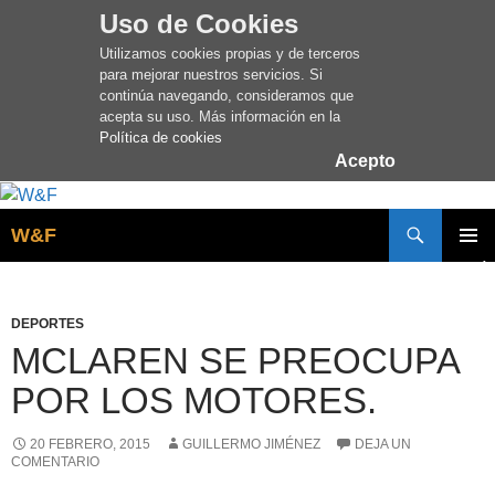
Uso de Cookies
Utilizamos cookies propias y de terceros
para mejorar nuestros servicios. Si
continúa navegando, consideramos que
acepta su uso. Más información en la
Política de cookies
Acepto
Buscar
W&F
SALTAR
MENÚ
AL
PRINCI
CONTENIDO
DEPORTES
MCLAREN SE PREOCUPA
POR LOS MOTORES.
20 FEBRERO, 2015
GUILLERMO JIMÉNEZ
DEJA UN
COMENTARIO