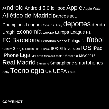
Apple
Android
Android 5.0 lollipod
Apple Watch
Atlético de Madrid
Bancos
BCE
deportes
Champions League
deuda
Copa del Rey
Economía
Draghi
Europa League
F1
Europa
fútbol
FC Barcelona
Fotografía
Fernando Alonso
IOS
IPad
Inversión
Google
IBEX35
Galaxy
Grecia
HTC
Huawei
Liga
iPhone
Motorola
MWC2015
McLaren
Motor
Microsoft
Real Madrid
smartphones
Smartphone
Samsung
Tecnología
UEFA
UE
Sony
Xperia
COPYRIHGT