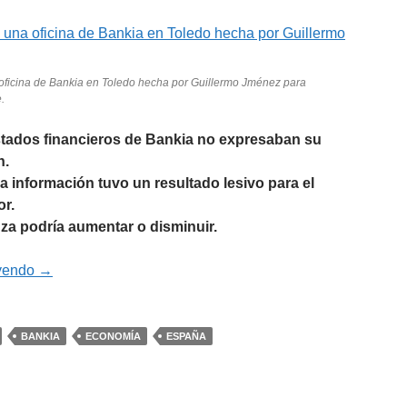
oficina de Bankia en Toledo hecha por Guillermo Jménez para
.
tados financieros de Bankia no expresaban su
n.
sa información tuvo un resultado lesivo para el
or.
nza podría aumentar o disminuir.
Fianza de 800 millones de euros en el caso Bankia
eyendo
→
BANKIA
ECONOMÍA
ESPAÑA