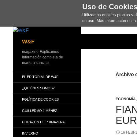
Uso de Cookie
Utilizamos cookies propias y 
su uso. Más información en la
Buscar
W&F
magazine-Explicamos
información compleja de
manera sencilla.
Archivo d
EL EDITORIAL DE W&F
¿QUIÉNES SOMOS?
ECONOMÍA
POLÍTICA DE COOKIES
FIA
GUILLERMO JIMÉNEZ
EUR
CORAZÓN DE PRIMAVERA
16 FEBR
INVIERNO