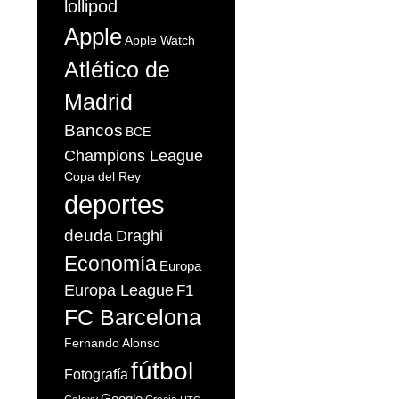
lollipod
Apple
Apple Watch
Atlético de
Madrid
Bancos
BCE
Champions League
Copa del Rey
deportes
deuda
Draghi
Economía
Europa
Europa League
F1
FC Barcelona
Fernando Alonso
fútbol
Fotografía
Google