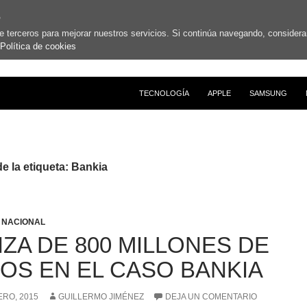
s
de terceros para mejorar nuestros servicios. Si continúa navegando, conside
Política de cookies
SALTAR AL CONTENIDO
TECNOLOGÍA
APPLE
SAMSUNG
e la etiqueta: Bankia
,
NACIONAL
NZA DE 800 MILLONES DE
OS EN EL CASO BANKIA
ERO, 2015
GUILLERMO JIMÉNEZ
DEJA UN COMENTARIO