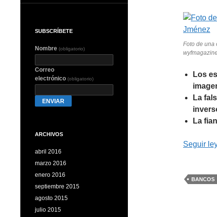
SUBSCRÍBETE
Foto de una 
Nombre
(obligatorio)
wyfmagazine
Correo
Los es
electrónico
(obligatorio)
image
La fal
ENVIAR
invers
La fia
ARCHIVOS
Seguir l
abril 2016
marzo 2016
enero 2016
BANCOS
septiembre 2015
agosto 2015
julio 2015