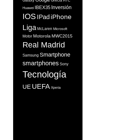
Galaxy
Grecia
HTC
Inversión
IBEX35
Huawei
IOS
iPhone
IPad
Liga
McLaren
Microsoft
Motorola
MWC2015
Motor
Real Madrid
Smartphone
Samsung
smartphones
Sony
Tecnología
UEFA
UE
Xperia