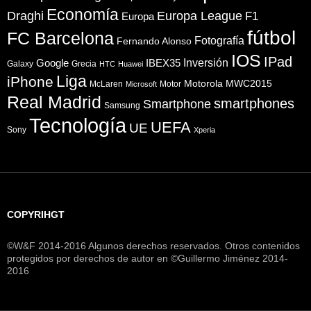
Economía
Draghi
Europa League
F1
Europa
fútbol
FC Barcelona
Fotografía
Fernando Alonso
IOS
IPad
Inversión
Google
IBEX35
Galaxy
Grecia
HTC
Huawei
Liga
iPhone
Motorola
MWC2015
McLaren
Motor
Microsoft
Real Madrid
smartphones
Smartphone
Samsung
Tecnología
UEFA
UE
Sony
Xperia
COPYRIHGT
©W&F 2014-2016 Algunos derechos reservados. Otros contenidos
protegidos por derechos de autor en ©Guillermo Jiménez 2014-
2016