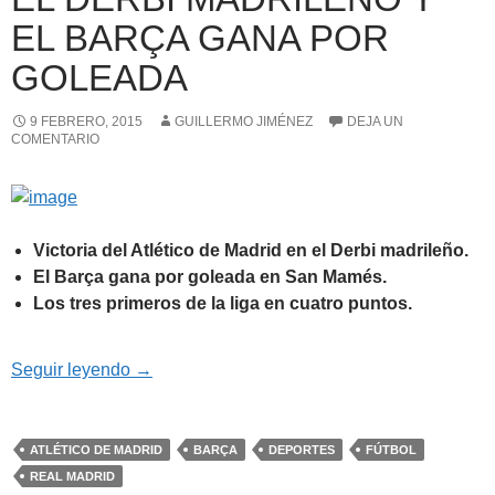
EL BARÇA GANA POR
GOLEADA
9 FEBRERO, 2015
GUILLERMO JIMÉNEZ
DEJA UN
COMENTARIO
Victoria del Atlético de Madrid en el Derb
i madrileño.
El Barça gana por goleada en San Mamés.
Los tres primeros de la liga en cuatro puntos.
Se calienta la liga en el Derbi madrileño y el
Seguir leyendo
→
ATLÉTICO DE MADRID
BARÇA
DEPORTES
FÚTBOL
REAL MADRID