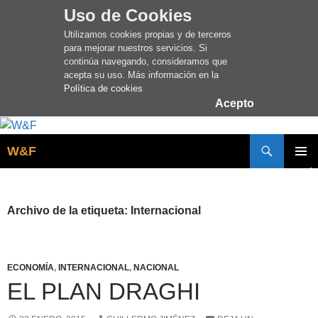
Uso de Cookies
Utilizamos cookies propias y de terceros
para mejorar nuestros servicios. Si
continúa navegando, consideramos que
acepta su uso. Más información en la
Política de cookies
Acepto
Buscar
W&F
SALTAR
MENÚ
AL
PRINCI
CONTENIDO
Archivo de la etiqueta: Internacional
ECONOMÍA
,
INTERNACIONAL
,
NACIONAL
EL PLAN DRAGHI