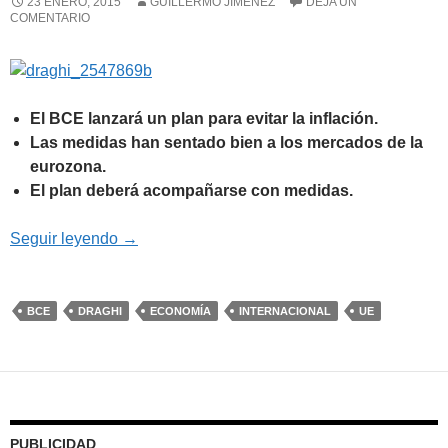
23 ENERO, 2015
GUILLERMO JIMÉNEZ
DEJA UN
COMENTARIO
El BCE lanzará un plan para evitar la inflación.
Las medidas han sentado bien a los mercados de la
eurozona.
El plan deberá acompañarse con medidas.
El plan Draghi
Seguir leyendo
→
BCE
DRAGHI
ECONOMÍA
INTERNACIONAL
UE
PUBLICIDAD