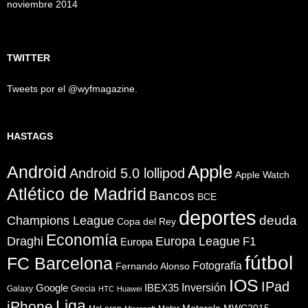
noviembre 2014
TWITTER
Tweets por el @wyfmagazine.
HASTAGS
Apple
Android
Android 5.0 lollipod
Apple Watch
Atlético de Madrid
Bancos
BCE
deportes
Champions League
deuda
Copa del Rey
Economía
Draghi
Europa League
F1
Europa
fútbol
FC Barcelona
Fotografía
Fernando Alonso
IOS
IPad
Inversión
Google
IBEX35
Galaxy
Grecia
HTC
Huawei
Liga
iPhone